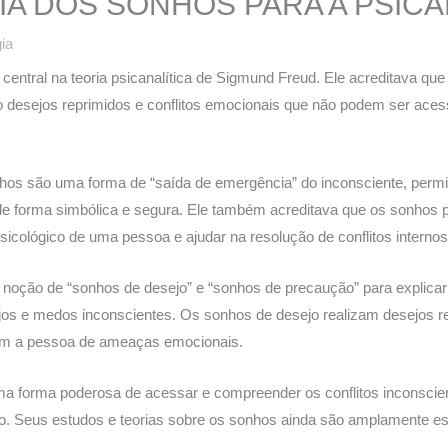
IA DOS SONHOS PARA A PSICA
ia
entral na teoria psicanalítica de Sigmund Freud. Ele acreditava qu
o desejos reprimidos e conflitos emocionais que não podem ser acess
os são uma forma de “saída de emergência” do inconsciente, permi
e forma simbólica e segura. Ele também acreditava que os sonhos p
icológico de uma pessoa e ajudar na resolução de conflitos internos
noção de “sonhos de desejo” e “sonhos de precaução” para explic
sejos e medos inconscientes. Os sonhos de desejo realizam desejos r
em a pessoa de ameaças emocionais.
ma forma poderosa de acessar e compreender os conflitos inconsci
o. Seus estudos e teorias sobre os sonhos ainda são amplamente es