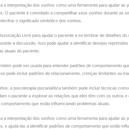
 usa a interpretação dos sonhos como uma ferramenta para ajudar as
tes. O paciente é convidado a compartilhar seus sonhos durante as se
decifrar o significado simbólico dos sonhos.
Associação Livre para ajudar o paciente a se lembrar de detalhes d
nte a discussão. Isso pode ajudar a identificar desejos reprimidos 
s atuais do paciente.
também pode ser usada para entender padrões de comportamento que
Isso pode incluir padrões de relacionamento, crenças limitantes ou tr
hos, a psicoterapia psicanalítica também pode incluir técnicas como 
udam o paciente a explorar as relações que eles têm com os outros e
de comportamento que estão influenciando problemas atuais.
 usa a interpretação dos sonhos como uma ferramenta para ajudar as
es, e ajudá-las a identificar padrões de comportamento que estão inf