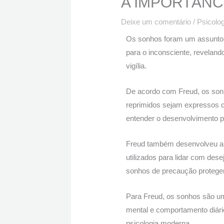
A IMPORTÂNC
Deixe um comentário
/
Psicolog
Os sonhos foram um assunto c
para o inconsciente, reveland
vigília.
De acordo com Freud, os sonh
reprimidos sejam expressos d
entender o desenvolvimento ps
Freud também desenvolveu a 
utilizados para lidar com de
sonhos de precaução proteg
Para Freud, os sonhos são u
mental e comportamento diári
psicologia moderna.