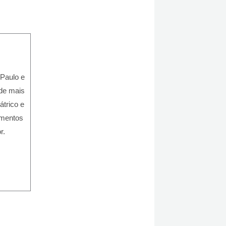
 Paulo e
 de mais
átrico e
imentos
r.