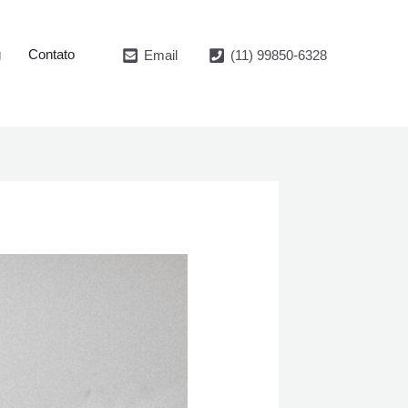
g
Contato
Email
(11) 99850-6328