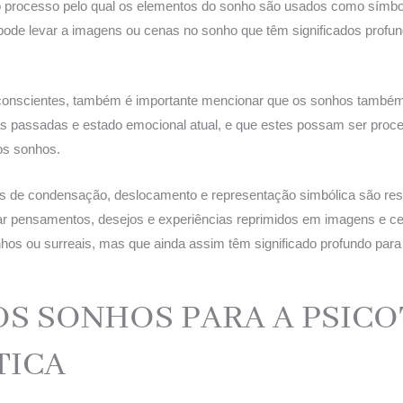
o processo pelo qual os elementos do sonho são usados ​​como símbo
o pode levar a imagens ou cenas no sonho que têm significados prof
nscientes, também é importante mencionar que os sonhos também 
as passadas e estado emocional atual, e que estes possam ser proce
os sonhos.
de condensação, deslocamento e representação simbólica são respo
ar pensamentos, desejos e experiências reprimidos em imagens e c
hos ou surreais, mas que ainda assim têm significado profundo para
OS SONHOS PARA A PSIC
TICA